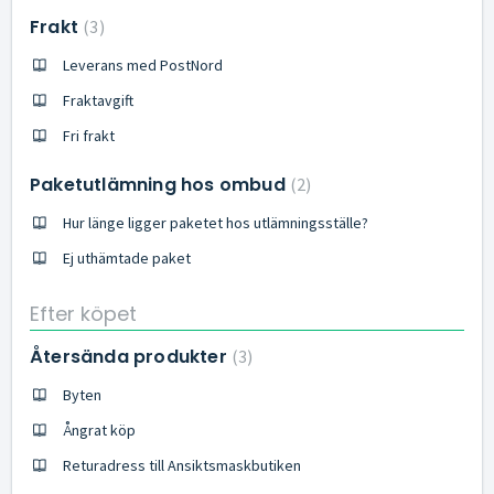
Frakt
3
Leverans med PostNord
Fraktavgift
Fri frakt
Paketutlämning hos ombud
2
Hur länge ligger paketet hos utlämningsställe?
Ej uthämtade paket
Efter köpet
Återsända produkter
3
Byten
Ångrat köp
Returadress till Ansiktsmaskbutiken